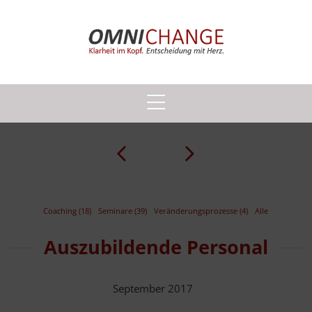
Prev
Next
Coaching (18)
Seminare (39)
Veränderungsprozesse (4)
Alle
Auszubildende Personal
September 2017