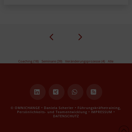
Prev
Next
Coaching (18)
Seminare (39)
Veränderungsprozesse (4)
Alle
LinkedIn
XING
Whatsapp
RSS
© OMNICHANGE • Daniela Scherler • Führungskräftetraining,
Persönlichkeits- und Teamentwicklung •
IMPRESSUM
•
DATENSCHUTZ