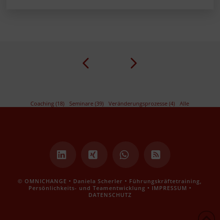
Prev
Next
Coaching (18)
Seminare (39)
Veränderungsprozesse (4)
Alle
LinkedIn
XING
Whatsapp
RSS
© OMNICHANGE • Daniela Scherler • Führungskräftetraining,
Persönlichkeits- und Teamentwicklung •
IMPRESSUM
•
DATENSCHUTZ