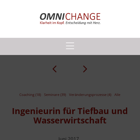
Prev
Next
Coaching (18)
Seminare (39)
Veränderungsprozesse (4)
Alle
Ingenieurin für Tiefbau und
Wasserwirtschaft
Juni 2017