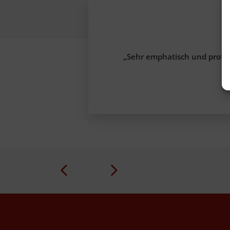
„Sehr emphatisch und profes
Prev
Next