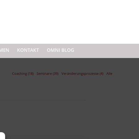
MEN
KONTAKT
OMNI BLOG
Coaching (18)
Seminare (39)
Veränderungsprozesse (4)
Alle