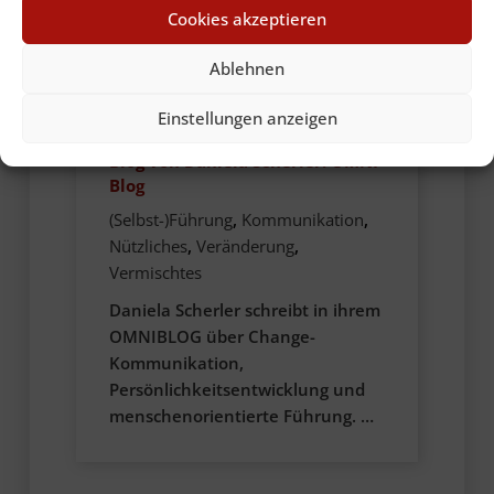
Cookies akzeptieren
Ablehnen
Einstellungen anzeigen
15. Juni 2022
Blog von Daniela Scherler: OMNI
Blog
(Selbst-)Führung
,
Kommunikation
,
Nützliches
,
Veränderung
,
Vermischtes
Daniela Scherler schreibt in ihrem
OMNIBLOG über Change-
Kommunikation,
Persönlichkeitsentwicklung und
menschenorientierte Führung. …