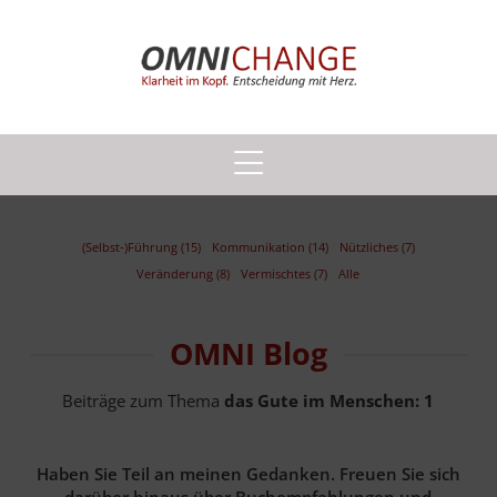
(Selbst-)Führung (15)
Kommunikation (14)
Nützliches (7)
Veränderung (8)
Vermischtes (7)
Alle
OMNI Blog
Beiträge zum Thema
das Gute im Menschen:
1
Haben Sie Teil an meinen Gedanken. Freuen Sie sich
darüber hinaus über Buchempfehlungen und