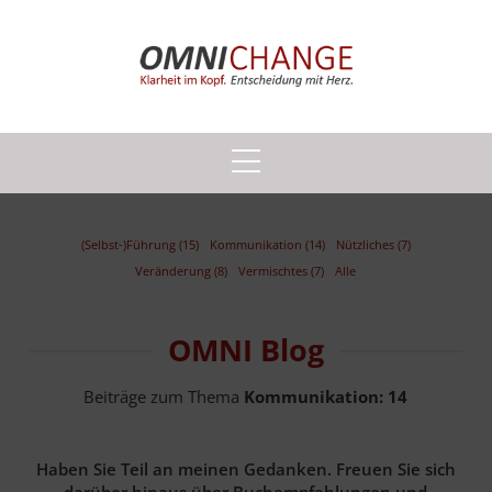
(Selbst-)Führung (15)
Kommunikation (14)
Nützliches (7)
Veränderung (8)
Vermischtes (7)
Alle
OMNI Blog
Beiträge zum Thema
Kommunikation:
14
Haben Sie Teil an meinen Gedanken. Freuen Sie sich
darüber hinaus über Buchempfehlungen und