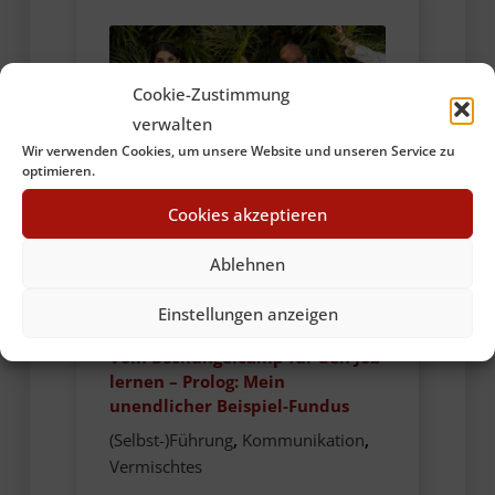
Cookie-Zustimmung
verwalten
Wir verwenden Cookies, um unsere Website und unseren Service zu
optimieren.
Cookies akzeptieren
Ablehnen
Einstellungen anzeigen
23. Januar 2025
Vom Dschungelcamp für den Job
lernen – Prolog: Mein
unendlicher Beispiel-Fundus
(Selbst-)Führung
,
Kommunikation
,
Vermischtes