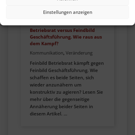
28. Juli 2022
Einstellungen anzeigen
„Linke Zecken“ gegen „elitäre
Vollidioten“: Feindbild
Betriebsrat versus Feindbild
Geschäftsführung. Wie raus aus
dem Kampf?
Kommunikation
,
Veränderung
Feinbild Betriebsrat kämpft gegen
Feinbild Geschäftsführung. Wie
schaffen es beide Seiten, sich
wieder anzunähern um
konstruktiv zu agieren? Lesen Sie
mehr über die gegenseitige
Annäherung beider Seiten in
diesem Artikel. …