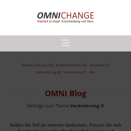
(Selbst-)Führung (15)
Kommunikation (14)
Nützliches (7)
Veränderung (8)
Vermischtes (7)
Alle
OMNI Blog
Beiträge zum Thema
Veränderung:
8
Haben Sie Teil an meinen Gedanken. Freuen Sie sich
darüber hinaus über Buchempfehlungen und