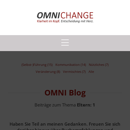
(Selbst-)Führung (15)
Kommunikation (14)
Nützliches (7)
Veränderung (8)
Vermischtes (7)
Alle
OMNI Blog
Beiträge zum Thema
Eltern:
1
Haben Sie Teil an meinen Gedanken. Freuen Sie sich
darüber hinaus über Buchempfehlungen und