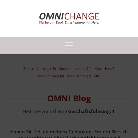
(Selbst-)Führung (15)
Kommunikation (14)
Nützliches (7)
Veränderung (8)
Vermischtes (7)
Alle
OMNI Blog
Beiträge zum Thema
Geschäftsführung:
1
Haben Sie Teil an meinen Gedanken. Freuen Sie sich
darüber hinaus über Buchempfehlungen und