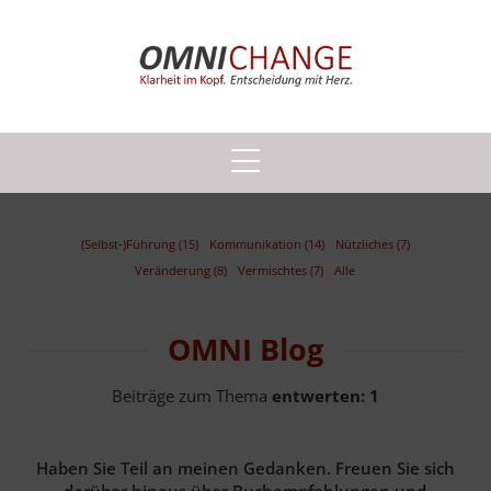
(Selbst-)Führung (15)
Kommunikation (14)
Nützliches (7)
Veränderung (8)
Vermischtes (7)
Alle
OMNI Blog
Beiträge zum Thema
entwerten:
1
Haben Sie Teil an meinen Gedanken. Freuen Sie sich
darüber hinaus über Buchempfehlungen und