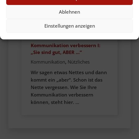
Ablehnen
Einstellungen anzeigen
15. Juni 2022
Kommunikation verbessern I:
„Sie sind gut, ABER …“
Kommunikation
,
Nützliches
Wir sagen etwas Nettes und dann
kommt ein „aber“. Schon ist das
Nette vergessen. Wie Sie Ihre
Kommunikation verbessern
können, steht hier. …