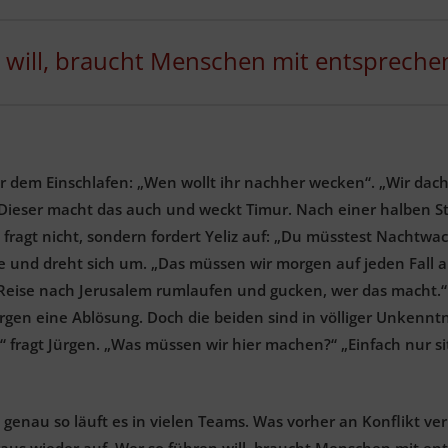
 will, braucht Menschen mit entsprechen
vor dem Einschlafen: „Wen wollt ihr nachher wecken“. „Wir da
 Dieser macht das auch und weckt Timur. Nach einer halben S
ragt nicht, sondern fordert Yeliz auf: „Du müsstest Nachtwac
sie und dreht sich um. „Das müssen wir morgen auf jeden Fall
 Reise nach Jerusalem rumlaufen und gucken, wer das macht.“ 
Jürgen eine Ablösung. Doch die beiden sind in völliger Unkenntn
 fragt Jürgen. „Was müssen wir hier machen?“ „Einfach nur sit
 genau so läuft es in vielen Teams. Was vorher an Konflikt v
 raus wieder auf. Wer so führen will, braucht Menschen mit en