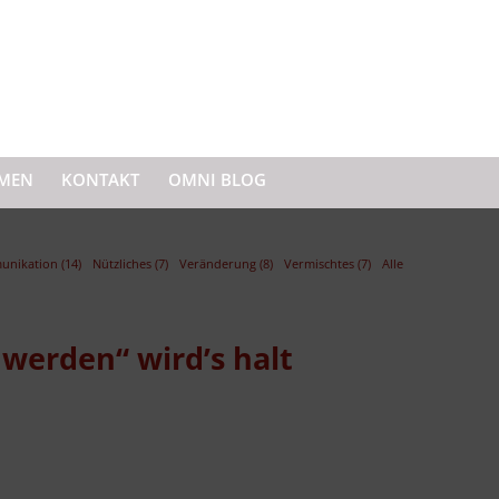
MEN
KONTAKT
OMNI BLOG
nikation (14)
Nützliches (7)
Veränderung (8)
Vermischtes (7)
Alle
werden“ wird’s halt