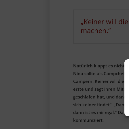
„Keiner will di
machen.“
Natürlich klappt es nicht.
Nina sollte als Campchefin
Campern. Keiner will die D
erste und sagt ihren Mitc
geschlafen hat, und dann w
sich keiner findet“. „Dann 
dann ist es mir egal.“ Dam
kommuniziert.