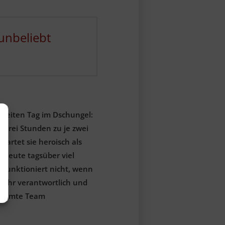
 unbeliebt
 zweiten Tag im Dschungel:
 drei Stunden zu je zwei
tartet sie heroisch als
 heute tagsüber viel
s funktioniert nicht, wenn
t mehr verantwortlich und
 gesamte Team