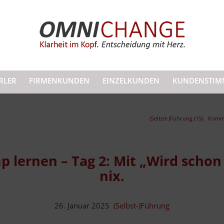
RLER
FIRMENKUNDEN
EINZELKUNDEN
KUNDENSTIM
(Selbst-)Führung (15)
Kommu
lernen – Tag 2: Mit „Wird schon 
nix.
26. Januar 2025
(Selbst-)Führung